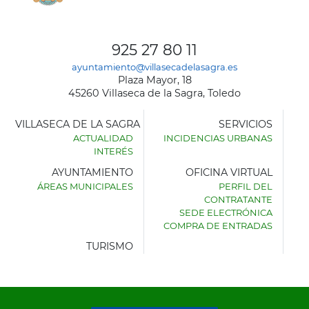
925 27 80 11
ayuntamiento@villasecadelasagra.es
Plaza Mayor, 18
45260 Villaseca de la Sagra, Toledo
VILLASECA DE LA SAGRA
SERVICIOS
ACTUALIDAD
INCIDENCIAS URBANAS
INTERÉS
AYUNTAMIENTO
OFICINA VIRTUAL
ÁREAS MUNICIPALES
PERFIL DEL
AYUNTAMIENTO
CONTRATANTE
DE
SEDE ELECTRÓNICA
VILLASECA
COMPRA DE ENTRADAS
DE
LA
TURISMO
SAGRA