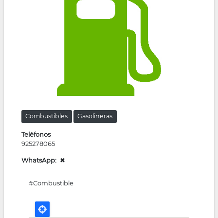
la
navegación
Combustibles
Gasolineras
Teléfonos
925278065
WhatsApp
✖
#Combustible