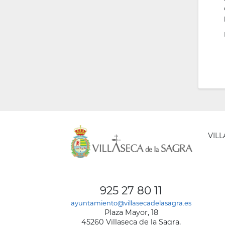
VIL
AYUNT
DE
925 27 80 11
VILLA
ayuntamiento@villasecadelasagra.es
DE
Plaza Mayor, 18
LA
45260 Villaseca de la Sagra,