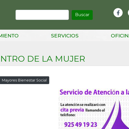
Buscar
Infor
Facebook
Head
MIENTO
SERVICIOS
OFICIN
NTRO DE LA MUJER
Mayores Bienestar Social