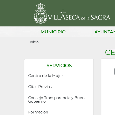
Pasar
al
contenido
principal
Main
MUNICIPIO
AYUNTA
navigation
Sobrescribir
Inicio
enlaces
CE
de
ayuda
SERVICIOS
a
Centro de la Mujer
la
Citas Previas
navegación
Consejo Transparencia y Buen 
Gobierno
Formación