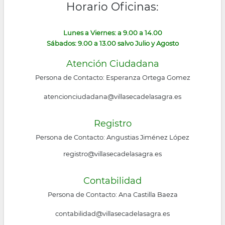
Horario Oficinas:
la
navegación
Lunes a Viernes: a 9.00 a 14.00
Sábados: 9.00 a 13.00 salvo Julio y Agosto
Atención Ciudadana
Persona de Contacto: Esperanza Ortega Gomez
atencionciudadana@villasecadelasagra.es
Registro
Persona de Contacto: Angustias Jiménez López
registro@villasecadelasagra.es
Contabilidad
Persona de Contacto: Ana Castilla Baeza
contabilidad@villasecadelasagra.es