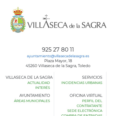
925 27 80 11
ayuntamiento@villasecadelasagra.es
Plaza Mayor, 18
45260 Villaseca de la Sagra, Toledo
VILLASECA DE LA SAGRA
SERVICIOS
ACTUALIDAD
INCIDENCIAS URBANAS
INTERÉS
AYUNTAMIENTO
OFICINA VIRTUAL
ÁREAS MUNICIPALES
PERFIL DEL
AYUNTAMIENTO
CONTRATANTE
DE
SEDE ELECTRÓNICA
VILLASECA
COMPRA DE ENTRADAS