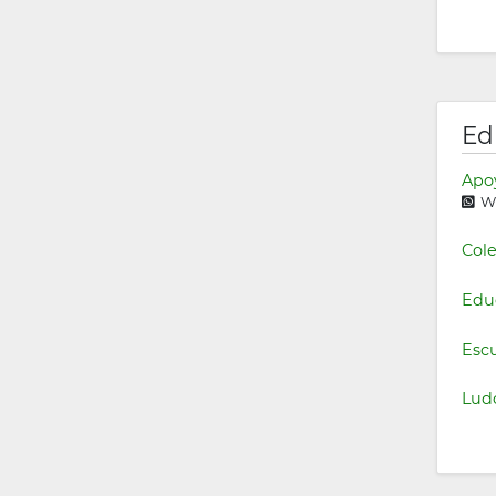
Ed
Apoy
Wh
Cole
Edu
Escu
Lud