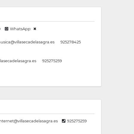
9
WhatsApp: ✖
sica@villasecadelasagra.es
925278425
lasecadelasagra.es
925275259
nternet@villasecadelasagra.es
925275259