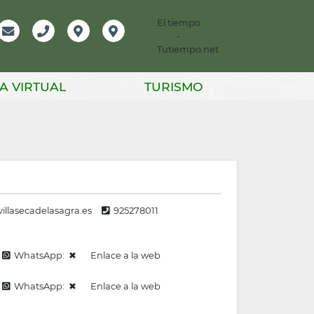
El tiempo
-
mación
Email
Teléfono
Localización
Instagram
Tutiempo.net
er
A VIRTUAL
TURISMO
illasecadelasagra.es
925278011
WhatsApp: ✖
Enlace a la web
WhatsApp: ✖
Enlace a la web