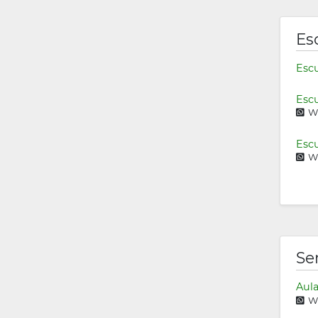
Es
Escu
Escu
Wh
Escu
Wh
Se
Aula
Wh