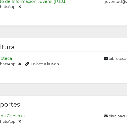
o de Información Juvenil (P.I.J.)
juventud@vi
atsApp: ✖
ltura
ioteca
biblioteca
atsApp: ✖
Enlace a la web
portes
ina Cubierta
pisicinacu
atsApp: ✖