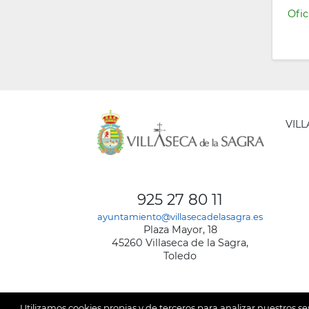
Ofic
VIL
AYUNT
DE
925 27 80 11
VILLA
ayuntamiento@villasecadelasagra.es
DE
Plaza Mayor, 18
LA
45260 Villaseca de la Sagra,
SAGRA
Toledo
Utilizamos cookies propias y de terceros para analizar nuestros se