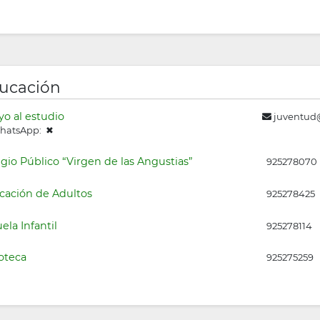
ucación
o al estudio
juventud@
atsApp: ✖
gio Público “Virgen de las Angustias”
925278070
cación de Adultos
925278425
ela Infantil
925278114
oteca
925275259