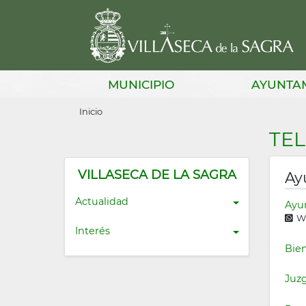
Pasar
al
contenido
principal
Main
MUNICIPIO
AYUNTA
navigation
Sobrescribir
Inicio
enlaces
TE
de
ayuda
VILLASECA DE LA SAGRA
Ay
a
Actualidad
Ayu
Wh
la
Interés
navegación
Bien
Juz