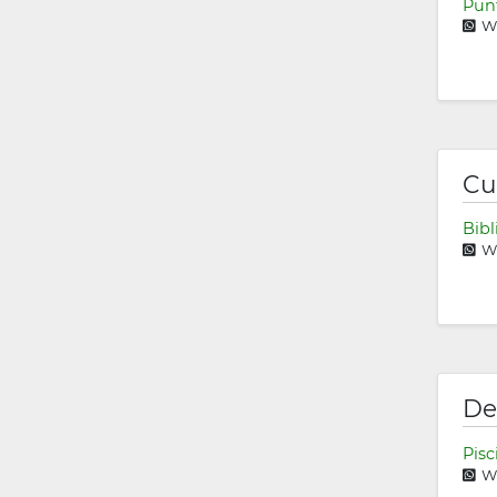
Punt
Wh
Cu
Bibl
Wh
De
Pisc
Wh