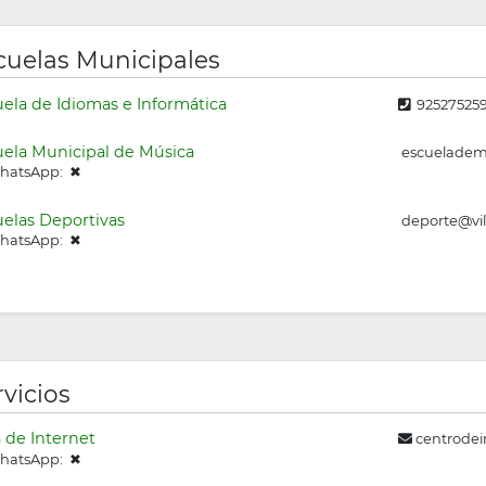
cuelas Municipales
ela de Idiomas e Informática
92527525
ela Municipal de Música
escuelademu
atsApp: ✖
elas Deportivas
deporte@vil
atsApp: ✖
rvicios
 de Internet
centrodei
atsApp: ✖