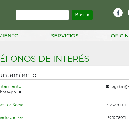
Buscar
Infor
Facebook
Head
MIENTO
SERVICIOS
OFICIN
LÉFONOS DE INTERÉS
untamiento
ntamiento
registro@v
atsApp: ✖
estar Social
925278011
gado de Paz
925278011