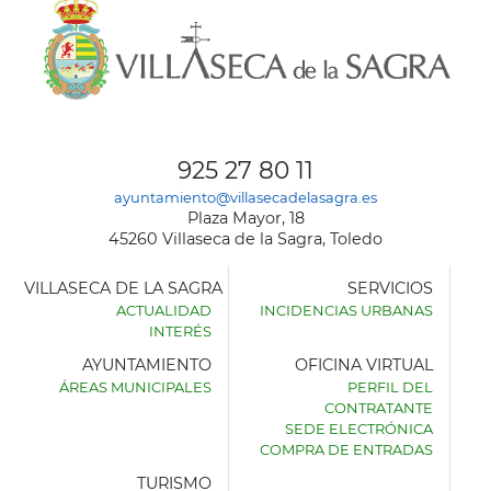
925 27 80 11
ayuntamiento@villasecadelasagra.es
Plaza Mayor, 18
45260 Villaseca de la Sagra, Toledo
VILLASECA DE LA SAGRA
SERVICIOS
ACTUALIDAD
INCIDENCIAS URBANAS
INTERÉS
AYUNTAMIENTO
OFICINA VIRTUAL
ÁREAS MUNICIPALES
PERFIL DEL
AYUNTAMIENTO
CONTRATANTE
DE
SEDE ELECTRÓNICA
VILLASECA
COMPRA DE ENTRADAS
DE
LA
TURISMO