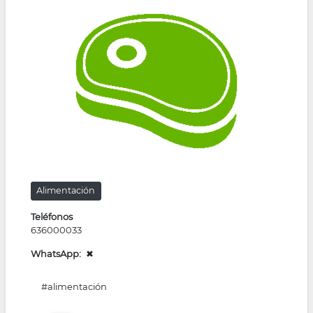
la
navegación
Alimentación
Teléfonos
636000033
WhatsApp
✖
#alimentación