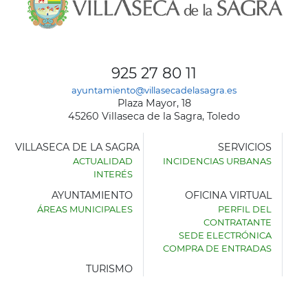
925 27 80 11
ayuntamiento@villasecadelasagra.es
Plaza Mayor, 18
45260 Villaseca de la Sagra, Toledo
VILLASECA DE LA SAGRA
SERVICIOS
ACTUALIDAD
INCIDENCIAS URBANAS
INTERÉS
AYUNTAMIENTO
OFICINA VIRTUAL
ÁREAS MUNICIPALES
PERFIL DEL
AYUNTAMIENTO
CONTRATANTE
DE
SEDE ELECTRÓNICA
VILLASECA
COMPRA DE ENTRADAS
DE
LA
TURISMO
SAGRA