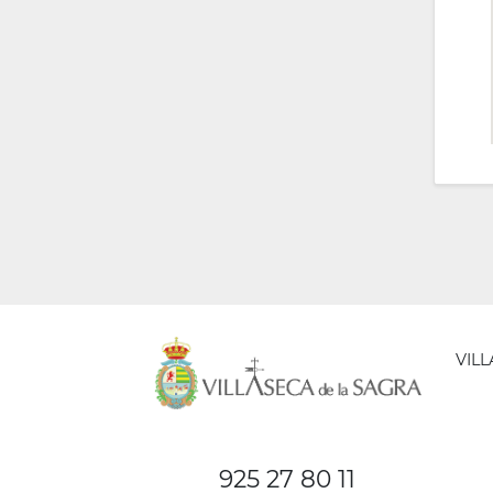
VIL
AYUNT
DE
925 27 80 11