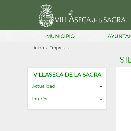
Pasar
al
contenido
principal
Main
MUNICIPIO
AYUNTA
navigation
Sobrescribir
Inicio
Empresas
enlaces
SI
de
ayuda
VILLASECA DE LA SAGRA
a
Actualidad
la
Interés
navegación