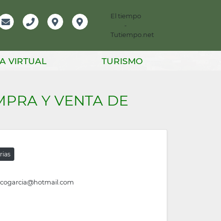
El tiempo
-
mación
Email
Teléfono
Localización
Instagram
Tutiempo.net
er
A VIRTUAL
TURISMO
MPRA Y VENTA DE
rias
scogarcia@hotmail.com