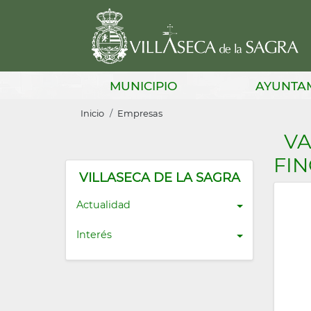
Pasar
al
contenido
principal
Main
MUNICIPIO
AYUNTA
navigation
Sobrescribir
Inicio
Empresas
enlaces
VA
de
FIN
ayuda
VILLASECA DE LA SAGRA
a
Actualidad
la
Interés
navegación