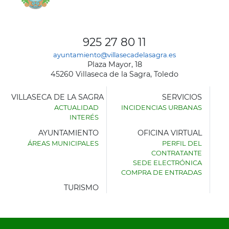
925 27 80 11
ayuntamiento@villasecadelasagra.es
Plaza Mayor, 18
45260 Villaseca de la Sagra, Toledo
VILLASECA DE LA SAGRA
SERVICIOS
ACTUALIDAD
INCIDENCIAS URBANAS
INTERÉS
AYUNTAMIENTO
OFICINA VIRTUAL
ÁREAS MUNICIPALES
PERFIL DEL
AYUNTAMIENTO
CONTRATANTE
DE
SEDE ELECTRÓNICA
VILLASECA
COMPRA DE ENTRADAS
DE
LA
TURISMO
SAGRA