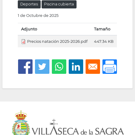
Deportes
Piscina cubierta
la
1 de Octubre de 2025
navegación
Adjunto
Tamaño
Precios natación 2025-2026.pdf
447.34 KB