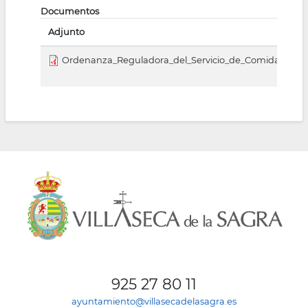
Documentos
Adjunto
Ordenanza_Reguladora_del_Servicio_de_Comida_a_Domi
925 27 80 11
ayuntamiento@villasecadelasagra.es