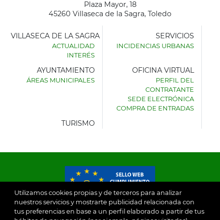
Plaza Mayor, 18
45260 Villaseca de la Sagra, Toledo
VILLASECA DE LA SAGRA
SERVICIOS
ACTUALIDAD
INCIDENCIAS URBANAS
INTERÉS
AYUNTAMIENTO
OFICINA VIRTUAL
ÁREAS MUNICIPALES
PERFIL DEL
AYUNTAMIENTO
CONTRATANTE
DE
SEDE ELECTRÓNICA
VILLASECA
COMPRA DE ENTRADAS
DE
LA
TURISMO
SAGRA
Utilizamos cookies propias y de terceros para analizar
nuestros servicios y mostrarte publicidad relacionada con
tus preferencias en base a un perfil elaborado a partir de tus
© 2026